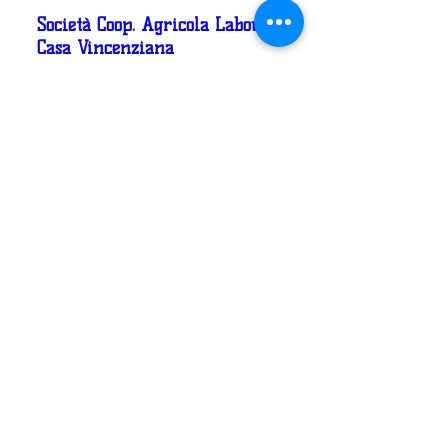
Società Coop. Agricola Labouré
Casa Vincenziana
Centro Il Girasole
Casa Natività di Maria
Villaggio Mauro Faina
America
BRASILE
AssociaÇão Vida Nueva
Casa Barrio
Viamão
Casa Escola Vida Nueva
MESSICO