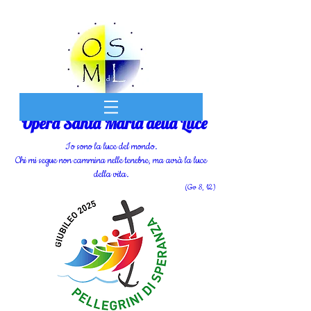
Opera Santa Maria della Luce
Io sono la luce del mondo.
Chi mi segue non cammina nelle tenebre, ma avrà la luce
della vita.
(Gv 8, 12)