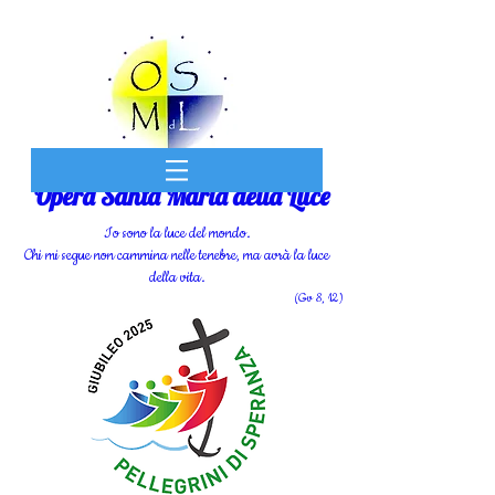
Opera Santa Maria della Luce
Io sono la luce del mondo.
Chi mi segue non cammina nelle tenebre, ma avrà la luce
della vita.
(Gv 8, 12)